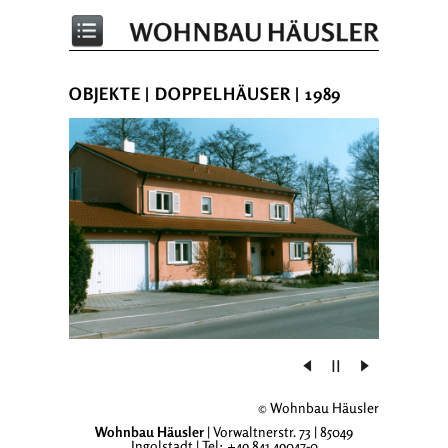
OBJEKTE
|
DOPPELHÄUSER
| 1989
© Wohnbau Häusler
Wohnbau Häusler
| Vorwaltnerstr. 73 | 85049
Ingolstadt | Tel: +49 841 49047-0