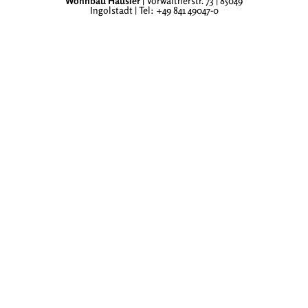
Wohnbau Häusler
| Vorwaltnerstr. 73 | 85049
Ingolstadt | Tel: +49 841 49047-0