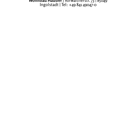
Wohnbau Häusler
| Vorwaltnerstr. 73 | 85049
Ingolstadt | Tel: +49 841 49047-0